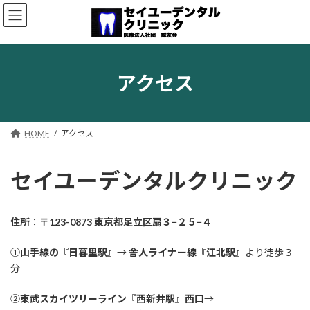
コ
ナ
ン
ビ
テ
ゲ
ン
ー
ツ
シ
へ
ョ
アクセス
ス
ン
キ
に
ッ
移
プ
動
HOME
アクセス
セイユーデンタルクリニック
住所
：
〒123-0873 東京都足立区扇３−２５−４
①
山手線の『日暮里駅』
→
舎人ライナー線『江北駅』
より徒歩３
分
②
東武スカイツリーライン
『
西新井駅
』
西口
→